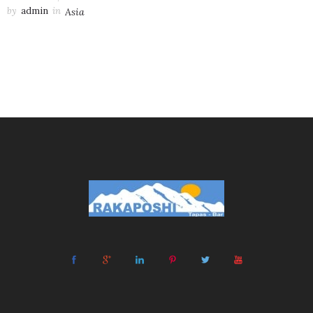
by
admin
in
Asia