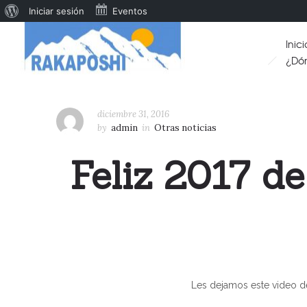
Iniciar sesión
Eventos
Inici
¿Dó
diciembre 31, 2016
by
admin
in
Otras noticias
Feliz 2017 d
Les dejamos este video de