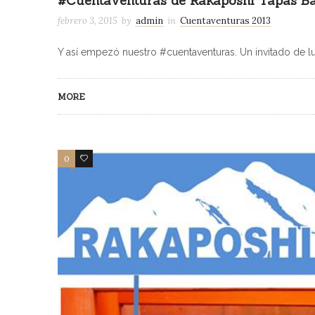
#Cuentaventuras de Rakaposhi Tapas B
febrero 3, 2015
by
admin
in
Cuentaventuras 2013
Y así empezó nuestro #cuentaventuras. Un invitado de 
MORE
0
0