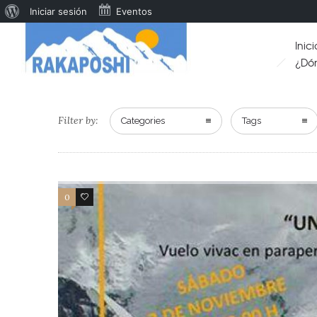
Iniciar sesión
Eventos
Inici
¿Dó
Filter by:
Categories
Tags
0
39