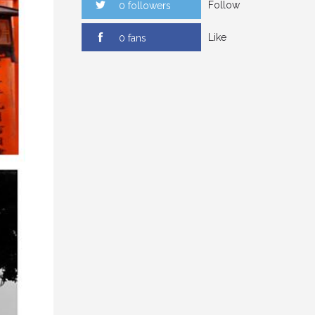
Follow
0 followers
Like
0 fans