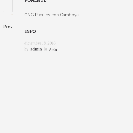
PONENTE
ONG Puentes con Camboya
Prev
INFO
diciembre 18, 2016
by
admin
in
Asia