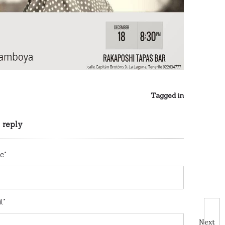
Tagged in
 reply
e*
l*
Next