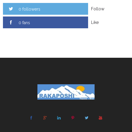
Follow
0 followers
Like
0 fans