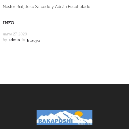
Nestor Rial, Jose Salcedo y Adrián Escohotado
INFO
mayo 27, 2020
by
admin
in
Europa