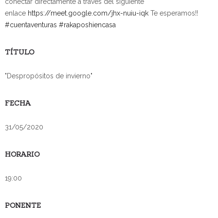
conectar directamente a través del siguiente
enlace
https://meet.google.com/jhx-nuiu-iqk
Te esperamos!!
#
cuentaventuras
#
rakaposhiencasa
TÍTULO
"Despropósitos de invierno"
FECHA
31/05/2020
HORARIO
19:00
PONENTE